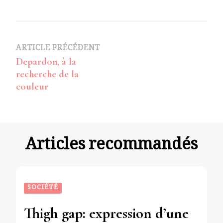
Navigation
ARTICLE PRÉCÉDENT
Depardon, à la
d’article
recherche de la
couleur
Articles recommandés
SOCIÉTÉ
Thigh gap: expression d’une