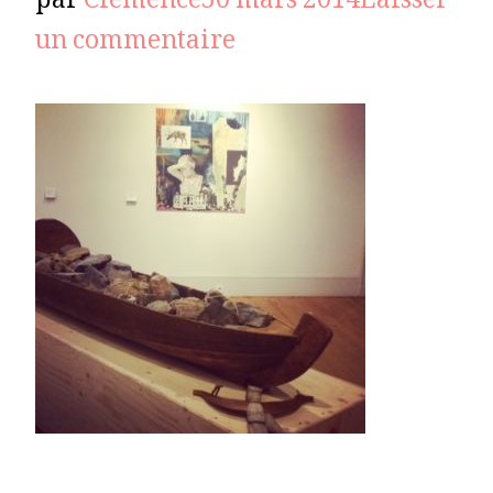
par
Clémence
30 mars 2014
Laisser
sur
un commentaire
IMG_20140330_1259