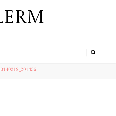
lerm
0140219_201456