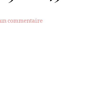
sur
 un commentaire
IMG_20140219_201456