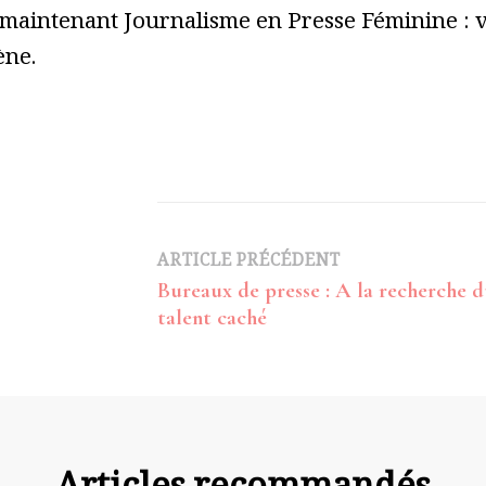
 maintenant Journalisme en Presse Féminine : vo
ène.
Navigation
ARTICLE PRÉCÉDENT
Bureaux de presse : A la recherche 
d’article
talent caché