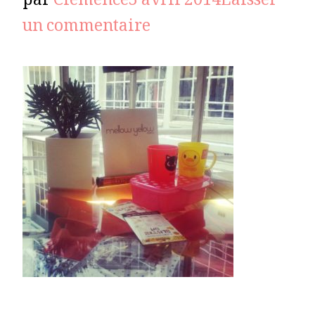
par
Clémence
3 avril 2014
Laisser
sur
un commentaire
IMG_20140219_2018