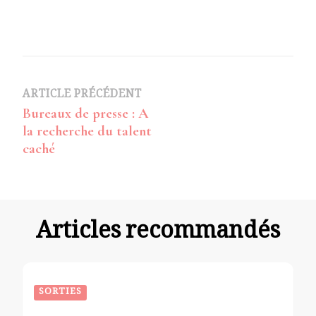
Navigation
ARTICLE PRÉCÉDENT
Bureaux de presse : A
d’article
la recherche du talent
caché
Articles recommandés
SORTIES