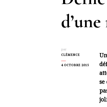
d’une 
par
Un
CLÉMENCE
dé
4 OCTOBRE 2015
at
se 
pa
jol