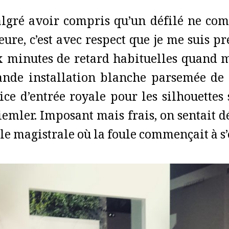
lgré avoir compris qu’un défilé ne com
heure, c’est avec respect que je me suis p
x minutes de retard habituelles quand m
ande installation blanche parsemée de f
fice d’entrée royale pour les silhouette
emler. Imposant mais frais, on sentait déj
lle magistrale où la foule commençait à s’