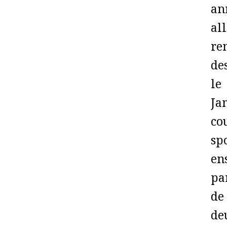
an
al
re
de
le
Ja
co
sp
en
pa
de
de