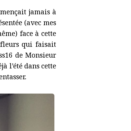
mençait jamais à
résentée (avec mes
ême) face à cette
leurs qui faisait
s ss16 de Monsieur
à l’été dans cette
entasser.