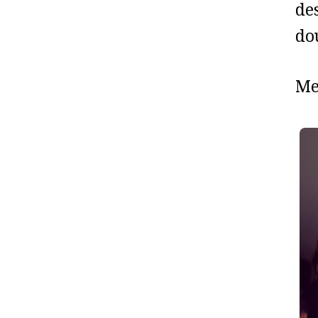
de
do
Me