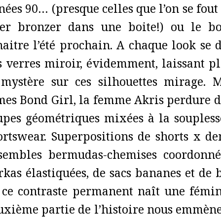
nées 90… (presque celles que l’on se fout
ler bronzer dans une boite!) ou le bo
naitre l’été prochain. A chaque look se d
s verres miroir, évidemment, laissant p
 mystère sur ces silhouettes mirage. 
mes Bond Girl, la femme Akris perdure da
upes géométriques mixées à la soupless
ortswear. Superpositions de shorts x dem
sembles bermudas-chemises coordonné
rkas élastiquées, de sacs bananes et de 
 ce contraste permanent naît une fémin
uxième partie de l’histoire nous emmène 