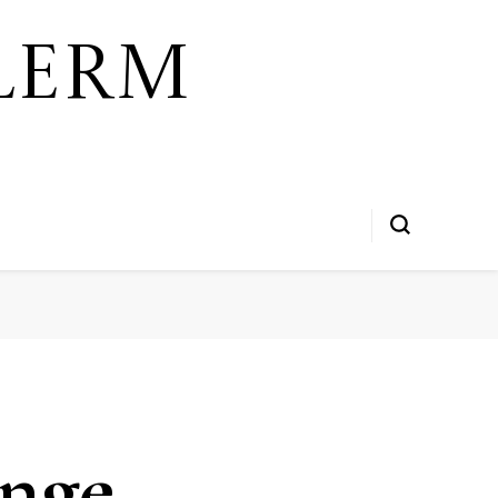
lerm
onge