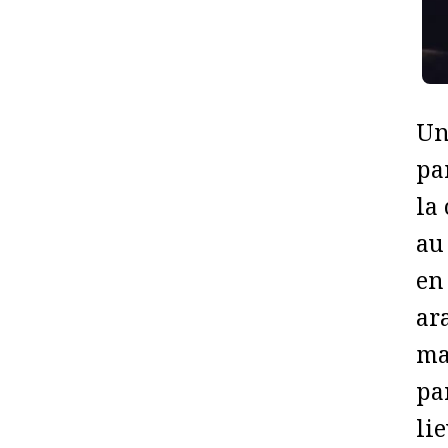
Un
pa
la
au
en
ar
ma
pa
li