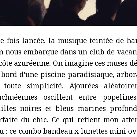
e fois lancée, la musique teintée de har
n nous embarque dans un club de vacanc
 côte azuréenne. On imagine ces muses dé
 bord d’une piscine paradisiaque, arbor
 toute simplicité. Ajourées aléatoire
achnéennes oscillent entre popeline
illes noires et bleus marines profonde
rfaite du chic. Ce qui retient mon att
eu : ce combo bandeau x lunettes mini ov