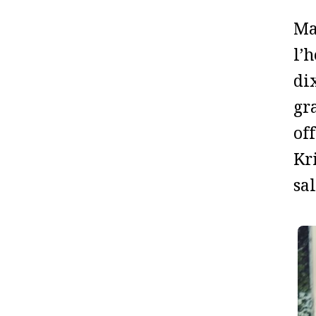
Ma
l’
di
gr
of
Kri
sa