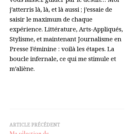
vous laissez guider par le destin… Moi
j’atterris là, là, et là aussi ; j’essaie de
saisir le maximum de chaque
expérience. Littérature, Arts-Appliqués,
Stylisme, et maintenant Journalisme en
Presse Féminine : voilà les étapes. La
boucle infernale, ce qui me stimule et
m’aliène.
Navigation
ARTICLE PRÉCÉDENT
Ma sélection de