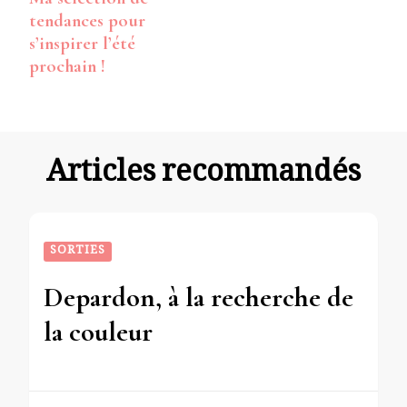
d’article
tendances pour
s’inspirer l’été
prochain !
Articles recommandés
SORTIES
Depardon, à la recherche de
la couleur