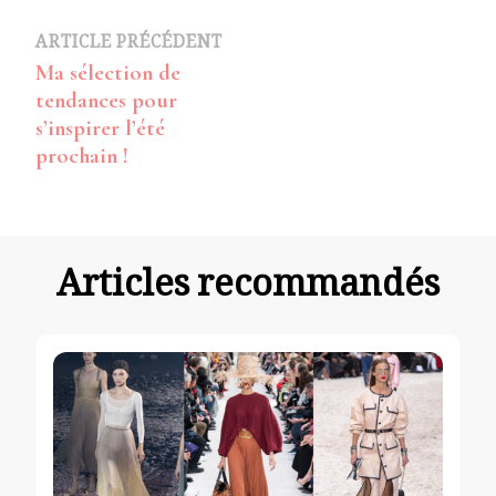
Navigation
ARTICLE PRÉCÉDENT
Ma sélection de
d’article
tendances pour
s’inspirer l’été
prochain !
Articles recommandés