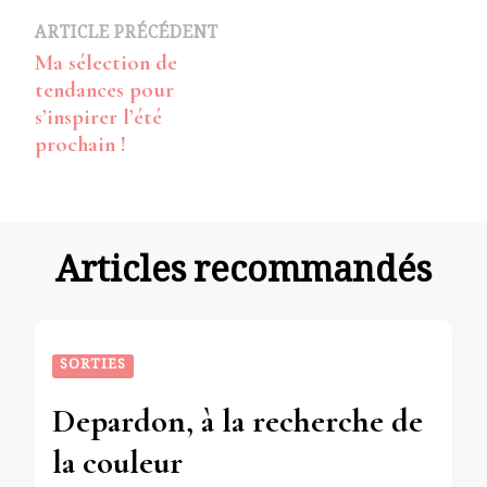
Navigation
ARTICLE PRÉCÉDENT
Ma sélection de
d’article
tendances pour
s’inspirer l’été
prochain !
Articles recommandés
SORTIES
Depardon, à la recherche de
la couleur