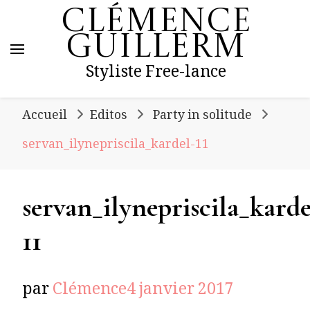
Clémence
Guillerm
Styliste Free-lance
Accueil
Editos
Party in solitude
servan_ilynepriscila_kardel-11
servan_ilynepriscila_karde
11
par
Clémence
4 janvier 2017