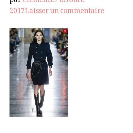
par
Clémence
7 octobre
sur
2017
Laisser un commentaire
GIVENC