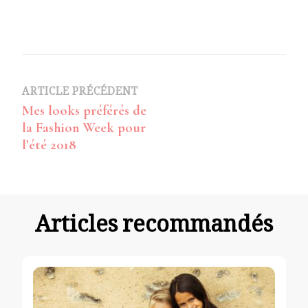
Navigation
ARTICLE PRÉCÉDENT
Mes looks préférés de
d’article
la Fashion Week pour
l’été 2018
Articles recommandés