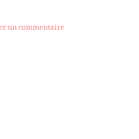
sur
ser un commentaire
michael
kors