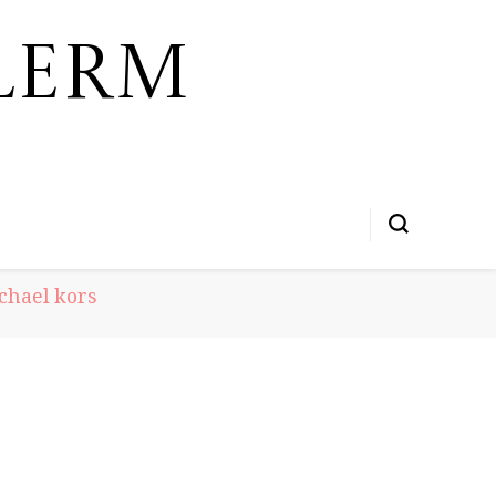
lerm
chael kors