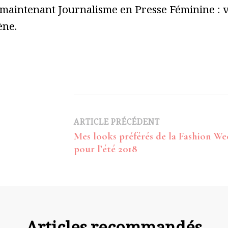
 maintenant Journalisme en Presse Féminine : vo
ène.
Navigation
ARTICLE PRÉCÉDENT
Mes looks préférés de la Fashion We
d’article
pour l’été 2018