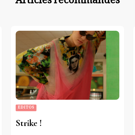
Articles recommandés
EDITOS
Strike !