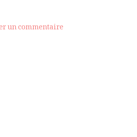
sur
ser un commentaire
missoni
2