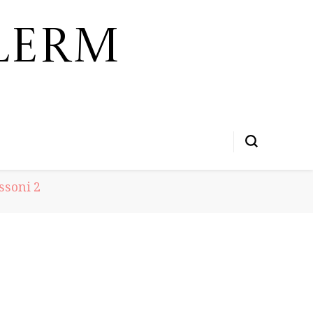
lerm
ssoni 2