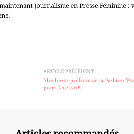
 maintenant Journalisme en Presse Féminine : vo
ène.
Navigation
ARTICLE PRÉCÉDENT
Mes looks préférés de la Fashion We
d’article
pour l’été 2018