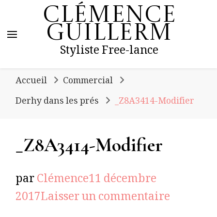
Clémence
Guillerm
Styliste Free-lance
Accueil
Commercial
Derhy dans les prés
_Z8A3414-Modifier
_Z8A3414-Modifier
par
Clémence
11 décembre
sur
2017
Laisser un commentaire
_Z8A341