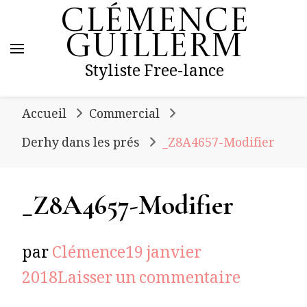
Clémence
Guillerm
Styliste Free-lance
Accueil
Commercial
Derhy dans les prés
_Z8A4657-Modifier
_Z8A4657-Modifier
par
Clémence
19 janvier
sur
2018
Laisser un commentaire
_Z8A465