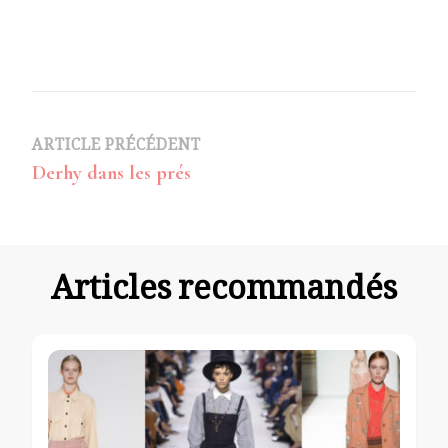
Navigation
ARTICLE PRÉCÉDENT
Derhy dans les prés
d’article
Articles recommandés