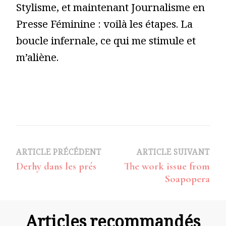
Stylisme, et maintenant Journalisme en
Presse Féminine : voilà les étapes. La
boucle infernale, ce qui me stimule et
m’aliène.
Navigation
ARTICLE PRÉCÉDENT
ARTICLE SUIVANT
Derhy dans les prés
The work issue from
d’article
Soapopera
Articles recommandés