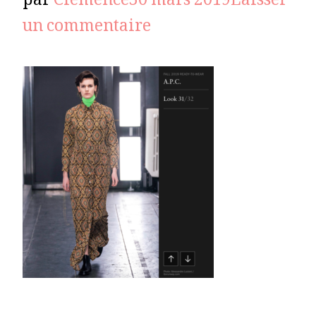
par
Clémence
30 mars 2019
Laisser
sur
un commentaire
APC