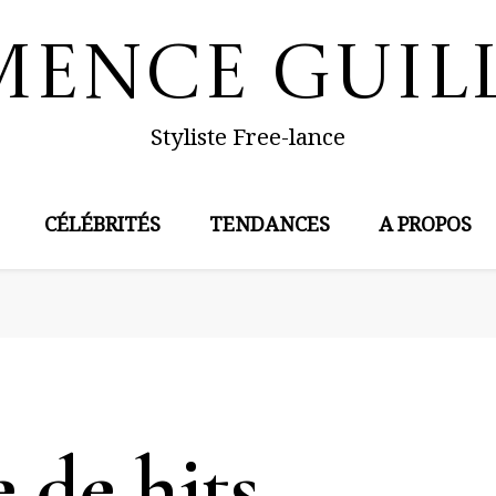
mence Guil
Styliste Free-lance
CÉLÉBRITÉS
TENDANCES
A PROPOS
 de hits