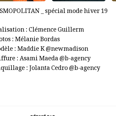
SMOPOLITAN _ spécial mode hiver 19
alisation : Clémence Guillerm
otos : Mélanie Bordas
dèle : Maddie K @newmadison
iffure : Asami Maeda @b-agency
quillage : Jolanta Cedro @b-agency