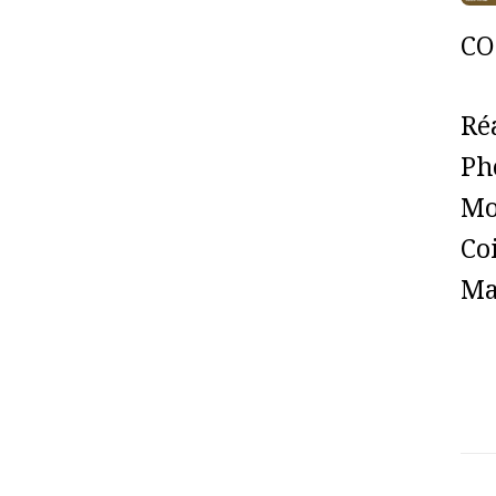
CO
Ré
Ph
Mo
Co
Ma