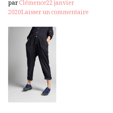
par
Clémence
22 janvier
sur
2020
Laisser un commentaire
derby-
GOLDAM
marine-
002