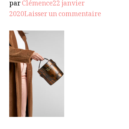
par
Clémence
22 janvier
sur
2020
Laisser un commentaire
sac-
GYMGOO
marron-
002