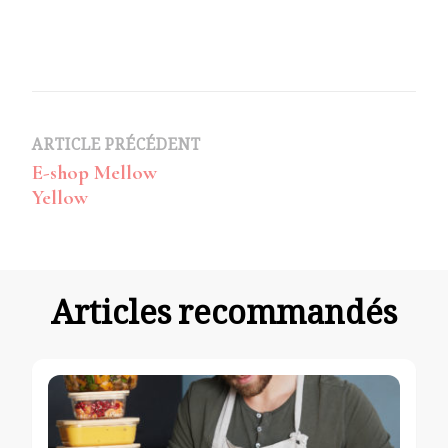
Navigation
ARTICLE PRÉCÉDENT
E-shop Mellow
d’article
Yellow
Articles recommandés