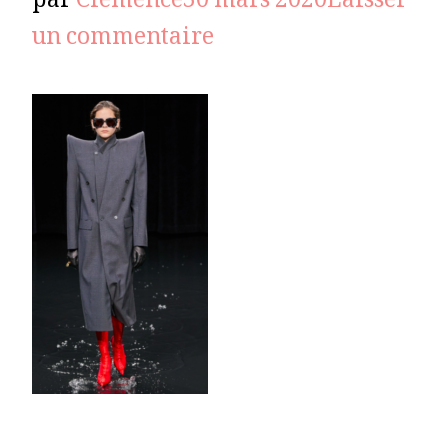
par
Clémence
30 mars 2020
Laisser
sur
un commentaire
balenciaga