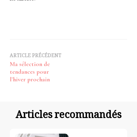
Navigation
ARTICLE PRÉCÉDENT
Ma sélection de
d’article
tendances pour
l’hiver prochain
Articles recommandés