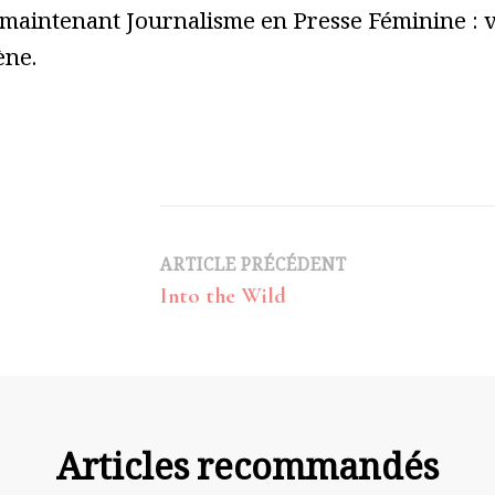
 maintenant Journalisme en Presse Féminine : vo
ène.
Navigation
ARTICLE PRÉCÉDENT
Into the Wild
d’article
Articles recommandés