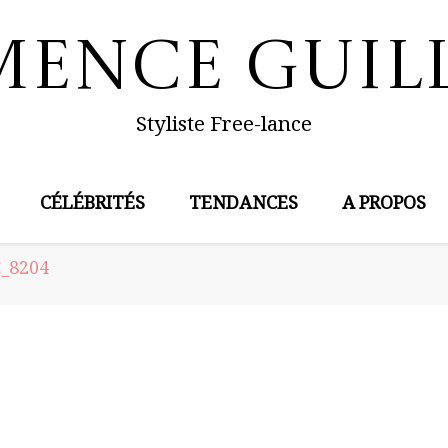
mence Guil
Styliste Free-lance
CÉLÉBRITÉS
TENDANCES
A PROPOS
_8204