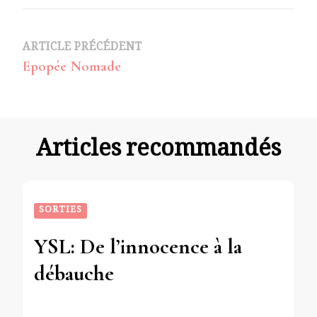
Navigation
ARTICLE PRÉCÉDENT
Epopée Nomade
d’article
Articles recommandés
SORTIES
YSL: De l’innocence à la
débauche