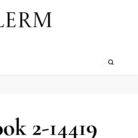
lerm
ook 2-14419