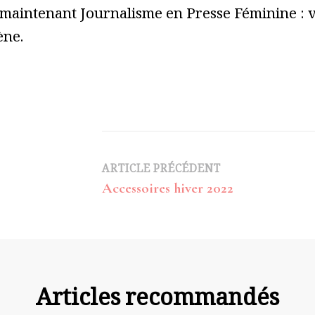
 maintenant Journalisme en Presse Féminine : vo
ène.
Navigation
ARTICLE PRÉCÉDENT
Accessoires hiver 2022
d’article
Articles recommandés