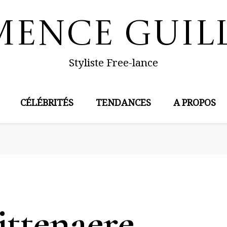
mence Guil
Styliste Free-lance
CÉLÉBRITÉS
TENDANCES
A PROPOS
ittenaere