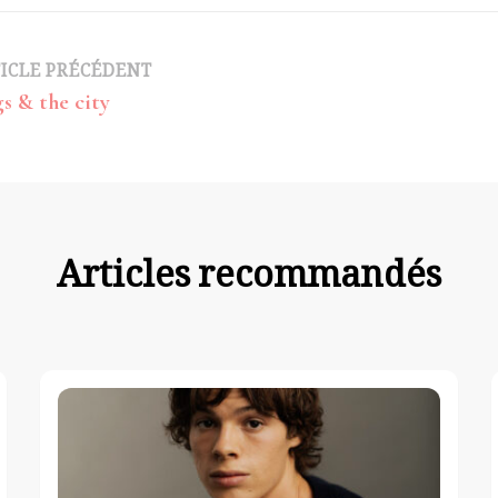
avigation
ICLE PRÉCÉDENT
s & the city
article
Articles recommandés