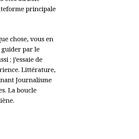
s êtes au bon
lateforme principale
ue chose, vous en
 guider par le
ssi ; j’essaie de
ience. Littérature,
tenant Journalisme
es. La boucle
liène.