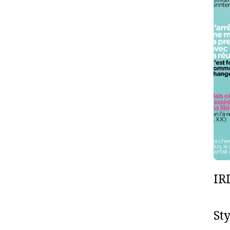
IR
St