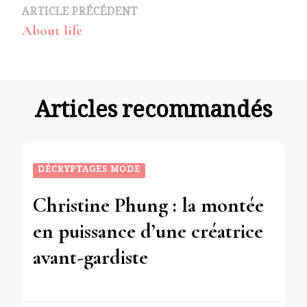
Navigation
ARTICLE PRÉCÉDENT
About life
d’article
Articles recommandés
DÉCRYPTAGES MODE
Christine Phung : la montée
en puissance d’une créatrice
avant-gardiste