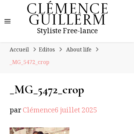
Clémence
Guillerm
Styliste Free-lance
Accueil
Editos
About life
_MG_5472_crop
_MG_5472_crop
par
Clémence
6 juillet 2025