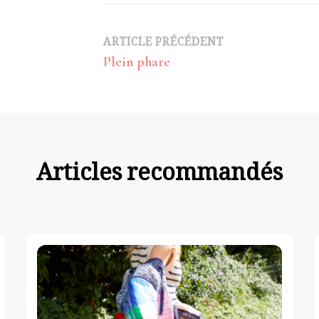
Navigation
ARTICLE PRÉCÉDENT
Plein phare
d’article
Articles recommandés