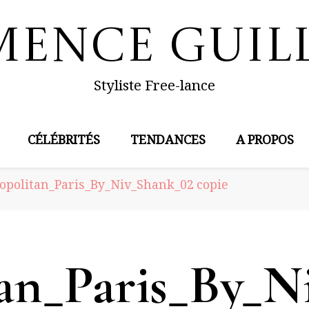
mence Guil
Styliste Free-lance
CÉLÉBRITÉS
TENDANCES
A PROPOS
opolitan_Paris_By_Niv_Shank_02 copie
an_Paris_By_N