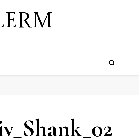
lerm
iv_Shank_02