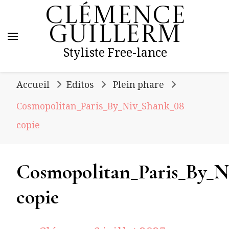
Clémence
Guillerm
Styliste Free-lance
Accueil
Editos
Plein phare
Cosmopolitan_Paris_By_Niv_Shank_08
copie
Cosmopolitan_Paris_By_N
copie