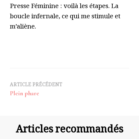
Presse Féminine : voilà les étapes. La
boucle infernale, ce qui me stimule et
m’aliène.
Navigation
ARTICLE PRÉCÉDENT
Plein phare
d’article
Articles recommandés