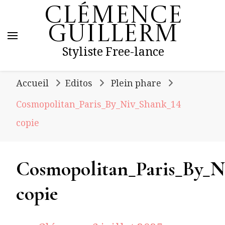
Clémence
Guillerm
Styliste Free-lance
Accueil
Editos
Plein phare
Cosmopolitan_Paris_By_Niv_Shank_14
copie
Cosmopolitan_Paris_By_N
copie