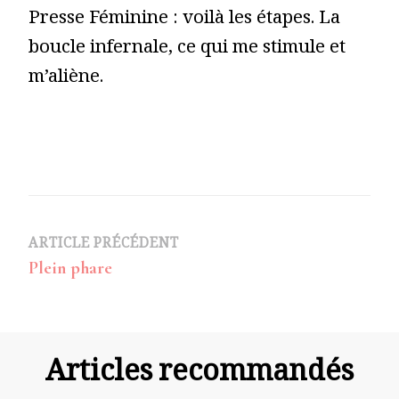
Presse Féminine : voilà les étapes. La
boucle infernale, ce qui me stimule et
m’aliène.
Navigation
ARTICLE PRÉCÉDENT
Plein phare
d’article
Articles recommandés