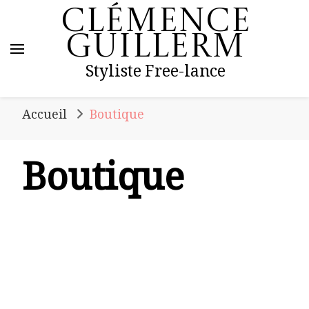
Clémence
Guillerm
Styliste Free-lance
Accueil
Boutique
Boutique