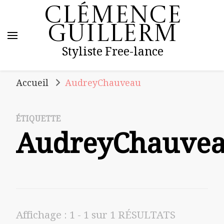
Clémence
Guillerm
Styliste Free-lance
Accueil
AudreyChauveau
ÉTIQUETTE
AudreyChauve
Affichage : 1 - 1 sur 1 RÉSULTATS