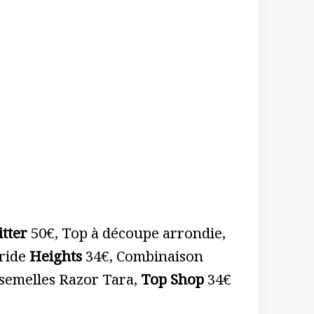
tter
50€, Top à découpe arrondie,
bride
Heights
34€, Combinaison
 semelles Razor Tara,
Top Shop
34€