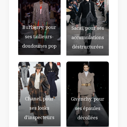
Burberry, pour
Sacai, pour ses
ses tailleurs-
accumulations
doudounes pop
déstructurées
Chanel, pour
Givenchy, pour
ses looks
ses épaules
d’inspecteurs
décollées