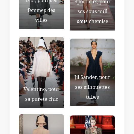
Dior, pour ses
Sportmax, pour
femmes des
ses sous pull
villes
sous chemise
Jil Sander, pour
ses silhouettes
Valentino, pour
tubes
sa pureté chic