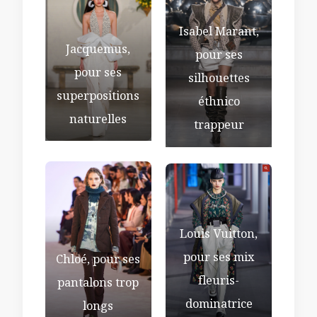
Isabel Marant,
Jacquemus,
pour ses
pour ses
silhouettes
superpositions
éthnico
naturelles
trappeur
Louis Vuitton,
pour ses mix
Chloé, pour ses
fleuris-
pantalons trop
dominatrice
longs