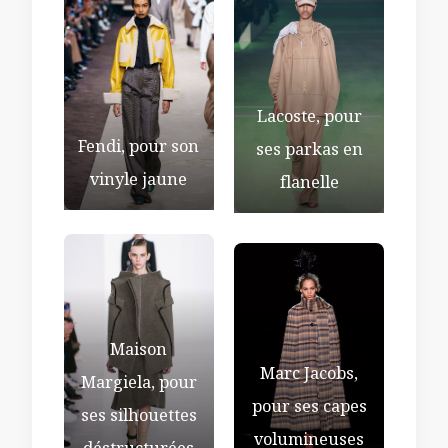
Lacoste, pour
Fendi, pour son
ses parkas en
vinyle jaune
flanelle
Maison
Marc Jacobs,
Margiela, pour
pour ses capes
ses silhouettes
volumineuses