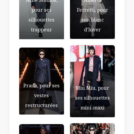
Alberta
Acne Studios,
Ferretti, pour
pour ses
son blanc
silhouettes
d’hiver
trappeur
Prada, pour ses
Miu Miu, pour
vestes
ses silhouettes
restructurées
mini-maxi