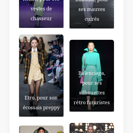
Balmain, pour
vestes de
ses mauves
chasseur
cuirés
Balenciaga,
pour ses
silhouettes
Etro, pour son
rétro futuristes
écossais preppy