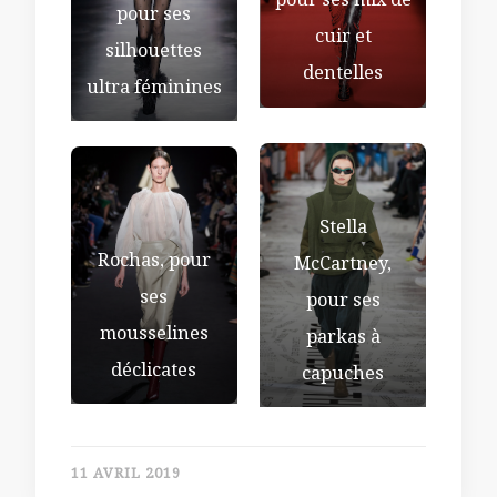
pour ses mix de
pour ses
cuir et
silhouettes
dentelles
ultra féminines
Stella
Rochas, pour
McCartney,
ses
pour ses
mousselines
parkas à
déclicates
capuches
11 AVRIL 2019