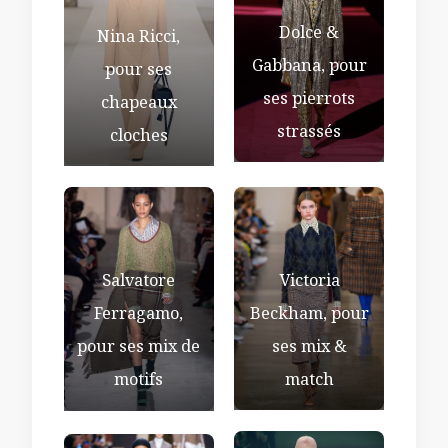
Dolce &
Nina Ricci,
Gabbana, pour
pour ses
ses pierrots
chapeaux
strassés
cloches
Victoria
Salvatore
Beckham, pour
Ferragamo,
ses mix &
pour ses mix de
match
motifs