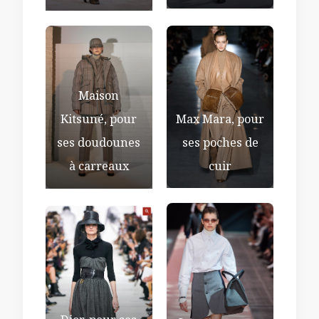
Maison
Max Mara, pour
Kitsuné, pour
ses poches de
ses doudounes
cuir
à carreaux