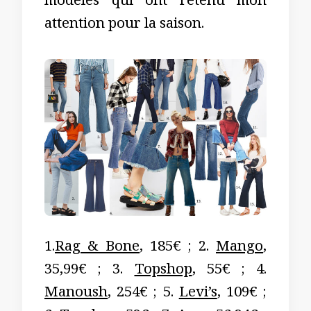
modèles qui ont retenu mon
attention pour la saison.
1.
Rag & Bone
, 185€ ; 2.
Mango
,
35,99€ ; 3.
Topshop
, 55€ ; 4.
Manoush
, 254€ ; 5.
Levi’s
, 109€ ;