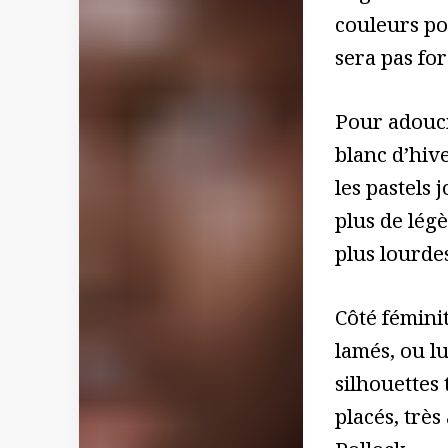
couleurs pou
sera pas for
Pour adoucir
blanc d’hiv
les pastels 
plus de lég
plus lourdes
Côté féminit
lamés, ou l
silhouettes 
placés, trè