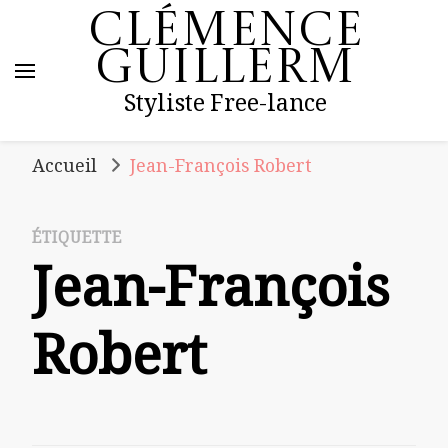
Clémence
Guillerm
Styliste Free-lance
Accueil
Jean-François Robert
ÉTIQUETTE
Jean-François
Robert