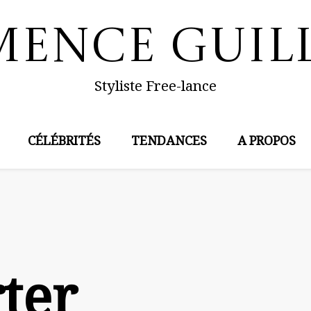
mence Guil
Styliste Free-lance
CÉLÉBRITÉS
TENDANCES
A PROPOS
rter