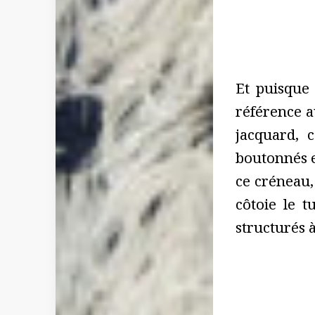
Et puisque 
référence au
jacquard, 
boutonnés e
ce créneau,
côtoie le 
structurés 