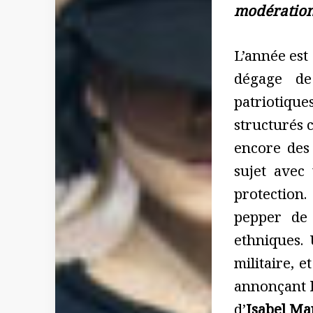
modération
L’année est 
dégage de 
patriotiqu
structurés 
encore des
sujet avec
protection
pepper d
ethniques.
militaire, 
annonçant l
d’
Isabel Ma