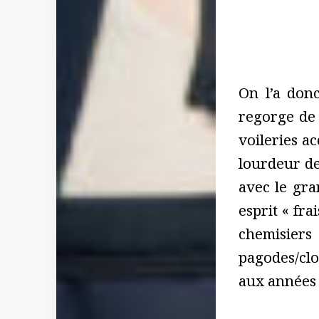
On l’a donc
regorge de 
voileries a
lourdeur des
avec le gr
esprit « fra
chemisier
pagodes/cl
aux années 