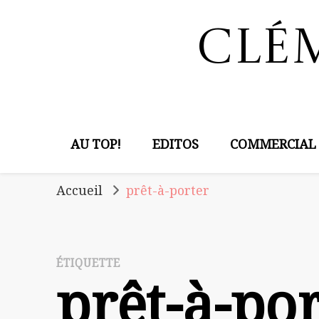
Clé
AU TOP!
EDITOS
COMMERCIAL
Accueil
prêt-à-porter
ÉTIQUETTE
prêt-à-po