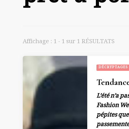
Affichage : 1 - 1 sur 1 RÉSULTATS
DÉCRYPTAGES
Tendances
L’été n’a p
Fashion Week
pépites que 
passementer