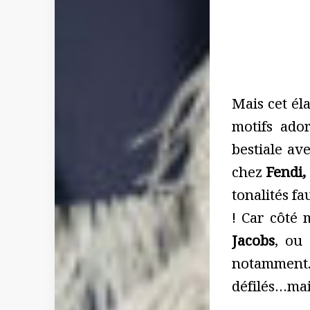
Mais cet él
motifs ado
bestiale av
chez
Fendi,
tonalités f
! Car côté 
Jacobs
, ou
notamment. 
défilés…mai