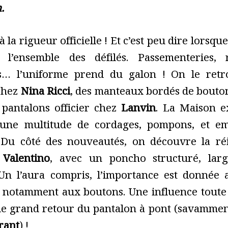
.
à la rigueur officielle ! Et c’est peu dire lorsque
l’ensemble des défilés. Passementeries,
es… l’uniforme prend du galon ! On le ret
chez
Nina Ricci
, des manteaux bordés de bouto
 pantalons officier chez
Lanvin
. La Maison ex
 une multitude de cordages, pompons, et e
. Du côté des nouveautés, on découvre la réi
e
Valentino
, avec un poncho structuré, larg
 Un l’aura compris, l’importance est donnée 
et notamment aux boutons. Une influence tout
e grand retour du pantalon à pont (savamment 
rant
) !