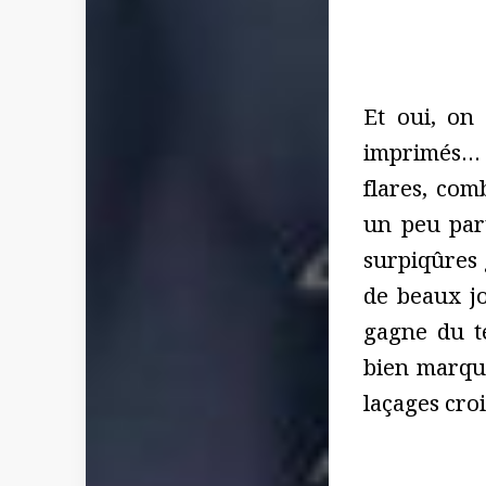
Et oui, on
imprimés… m
flares, com
un peu par
surpiqûres 
de beaux jo
gagne du te
bien marqué
laçages croi