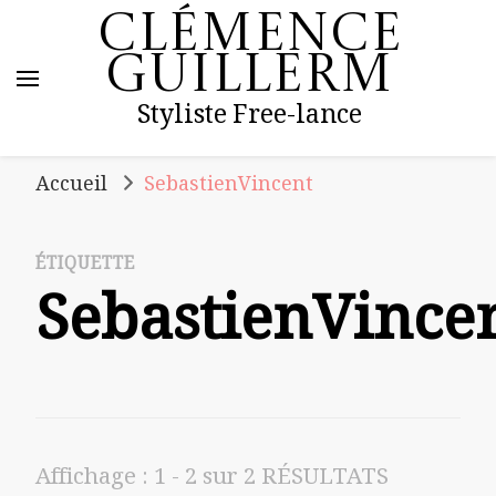
Clémence
Guillerm
Styliste Free-lance
Accueil
SebastienVincent
ÉTIQUETTE
SebastienVince
Affichage : 1 - 2 sur 2 RÉSULTATS