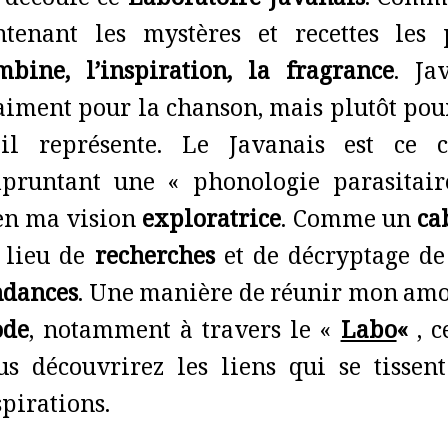
 découle ce
Laboratoire Javanais
. Comme
ntenant les mystères et recettes les p
mbine, l’inspiration, la fragrance
. Ja
aiment pour la chanson, mais plutôt pou
’il représente. Le Javanais est ce 
pruntant une « phonologie parasitaire
en ma vision
exploratrice
. Comme un
cab
 lieu de
recherches
et de décryptage de 
ndances
. Une manière de réunir mon amo
de
, notamment à travers le «
Labo
«
, 
us découvrirez les liens qui se tissen
spirations.