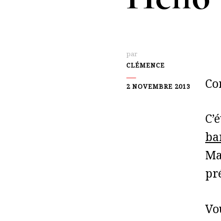
par
CLÉMENCE
Co
2 NOVEMBRE 2013
C’
ba
Ma
pr
Vo