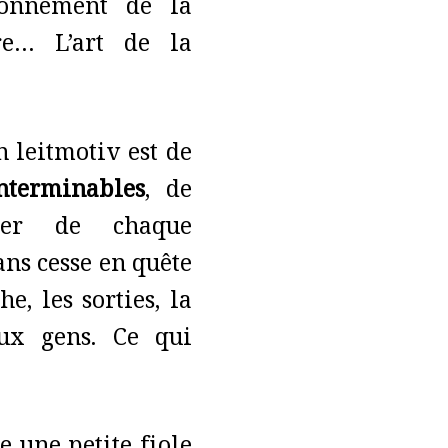
onnement de la
re… L’art de la
 leitmotiv est de
terminables
, de
er de chaque
sans cesse en quête
e, les sorties, la
aux gens. Ce qui