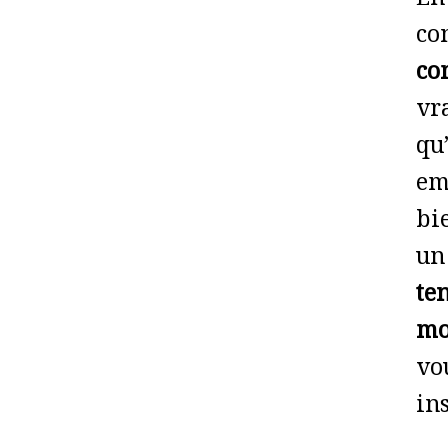
En
co
co
vr
qu
em
bi
un
te
mo
vo
in