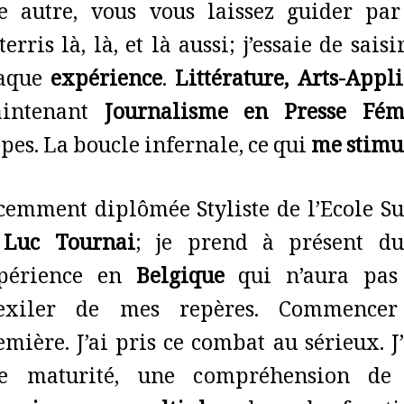
e autre, vous vous laissez guider pa
tterris là, là, et là aussi; j’essaie de s
aque
expérience
.
Littérature, Arts-Appl
intenant
Journalisme en Presse Fém
apes. La boucle infernale, ce qui
me stimul
cemment diplômée Styliste de l’Ecole Su
 Luc Tournai
; je prend à présent du
périence en
Belgique
qui n’aura pas 
exiler de mes repères. Commencer 
emière. J’ai pris ce combat au sérieux. J
e maturité, une compréhension de