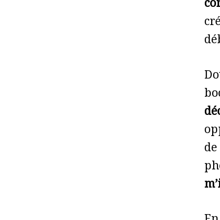
co
cr
dé
Do
bo
dé
op
d
ph
m’