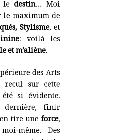
r le
destin
… Moi
aisir le maximum de
iqués, Stylisme
, et
inine
: voilà les
e et m’aliène
.
périeure des Arts
 recul sur cette
été si évidente.
dernière, finir
’en tire une
force
,
 moi-même. Des