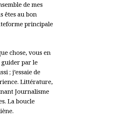
ensemble de mes
s êtes au bon
lateforme principale
ue chose, vous en
 guider par le
ssi ; j’essaie de
ience. Littérature,
tenant Journalisme
es. La boucle
liène.