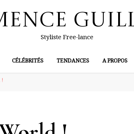
mence Guil
Styliste Free-lance
CÉLÉBRITÉS
TENDANCES
A PROPOS
 !
 World !