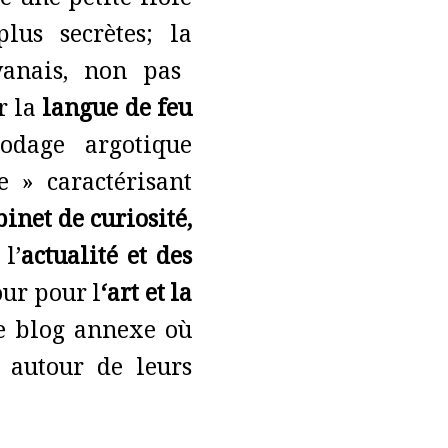
 une petite fiole
lus secrètes; la
vanais, non pas
r la
langue de feu
codage argotique
 » caractérisant
inet de curiosité,
l’
actualité et des
ur pour l
‘art et la
ce blog annexe où
t autour de leurs