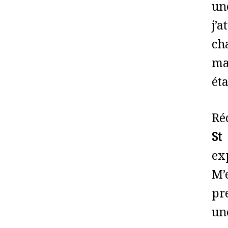
un
j’a
ch
ma
ét
Ré
St
ex
M’
pr
un