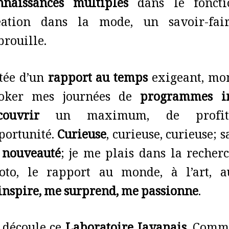
nnaissances multiples
dans le foncti
éation dans la mode, un savoir-fai
brouille.
tée d’un
rapport au temps
exigeant, mon
oker mes journées de
programmes in
couvrir
un maximum, de profit
portunité.
Curieuse
, curieuse, curieuse; 
e
nouveauté
; je me plais dans la recherch
oto, le rapport au monde, à l’art, 
inspire, me surprend, me passionne
.