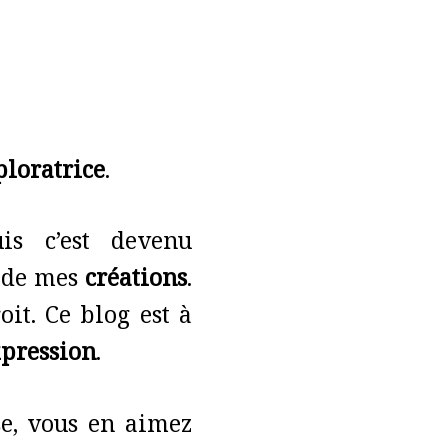
ploratrice
.
uis c’est devenu
e de mes
créations
.
it. Ce blog est à
pression
.
e, vous en aimez