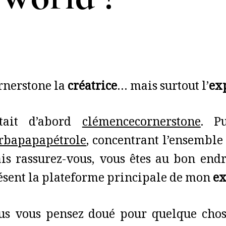
rnerstone la
créatrice
… mais surtout l’
ex
était d’abord
clémencecornerstone
. P
rbapapapétrole
, concentrant l’ensembl
is rassurez-vous, vous êtes au bon endro
ésent la plateforme principale de mon
ex
us vous pensez doué pour quelque chos