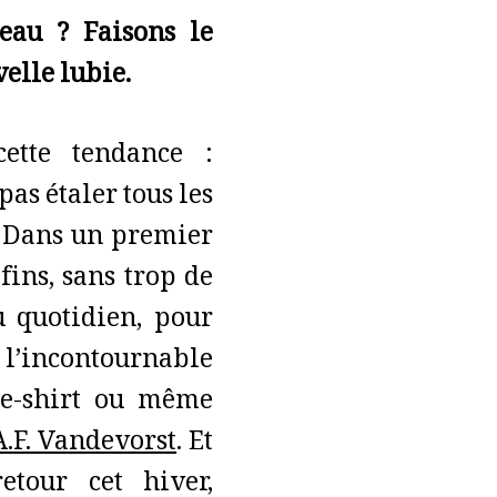
eau ? Faisons le
velle lubie.
ette tendance :
pas étaler tous les
. Dans un premier
 fins, sans trop de
u quotidien, pour
à l’incontournable
ee-shirt ou même
A.F. Vandevorst
. Et
etour cet hiver,