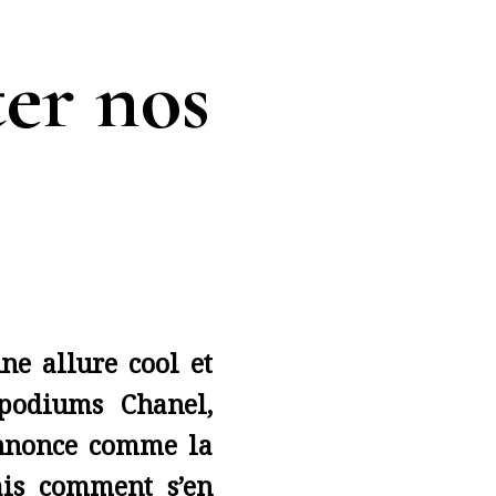
ter nos
ne allure cool et
 podiums Chanel,
annonce comme la
ais comment s’en