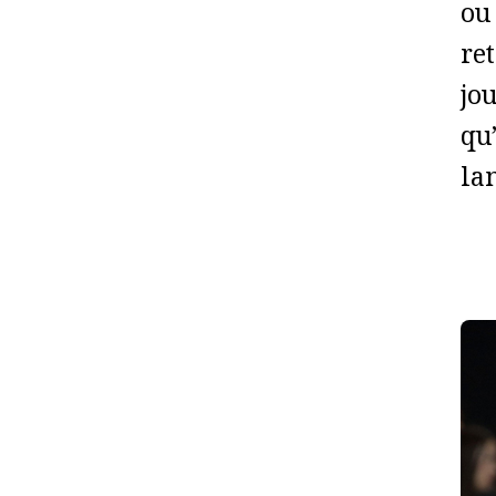
ou 
re
jo
qu’
lan