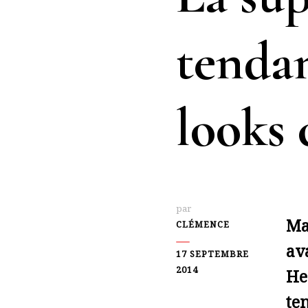
tendan
looks 
par
Ma
CLÉMENCE
av
17 SEPTEMBRE
2014
He
te