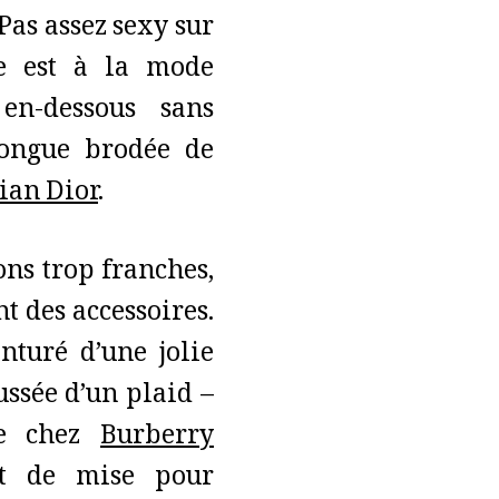
 Pas assez sexy sur
ce est à la mode
en-dessous sans
longue brodée de
ian Dior
.
ons trop franches,
t des accessoires.
nturé d’une jolie
ussée d’un plaid –
me chez
Burberry
nt de mise pour