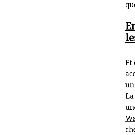
qu
En
l
Et
ac
un
La
un
W
ch