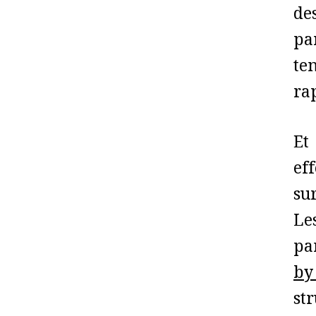
de
pa
te
ra
Et
eff
su
Les
pa
by
st