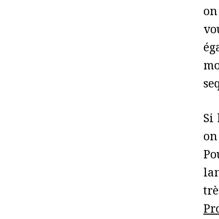
on 
vo
ég
mo
se
Si 
on
Po
la
tr
Pr