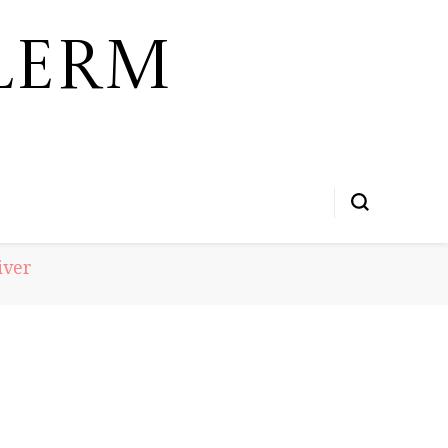
lerm
iver