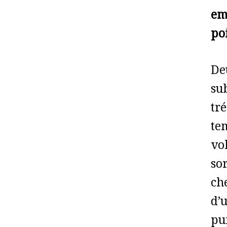
em
poi
De
sub
tr
tem
vo
so
ch
d’
pu