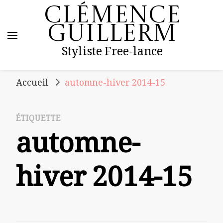
Clémence
Guillerm
Styliste Free-lance
Accueil
automne-hiver 2014-15
ÉTIQUETTE
automne-
hiver 2014-15