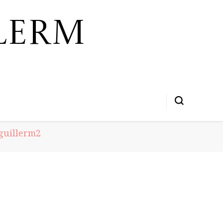
lerm
guillerm2