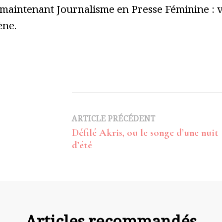
 maintenant Journalisme en Presse Féminine : vo
ène.
Navigation
ARTICLE PRÉCÉDENT
Défilé Akris, ou le songe d’une nuit
d’article
d’été