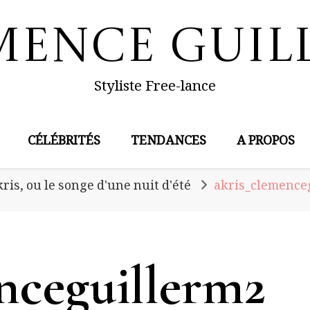
mence Guil
Styliste Free-lance
CÉLÉBRITÉS
TENDANCES
A PROPOS
kris, ou le songe d'une nuit d'été
akris_clemence
nceguillerm2