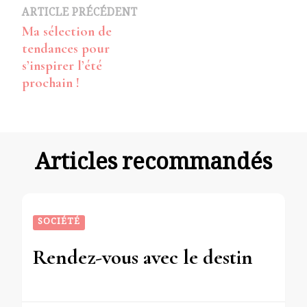
Navigation
ARTICLE PRÉCÉDENT
Ma sélection de
d’article
tendances pour
s’inspirer l’été
prochain !
Articles recommandés
SOCIÉTÉ
Rendez-vous avec le destin