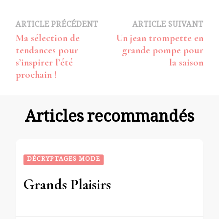
Navigation
ARTICLE PRÉCÉDENT
ARTICLE SUIVANT
Ma sélection de
Un jean trompette en
d’article
tendances pour
grande pompe pour
s’inspirer l’été
la saison
prochain !
Articles recommandés
DÉCRYPTAGES MODE
Grands Plaisirs