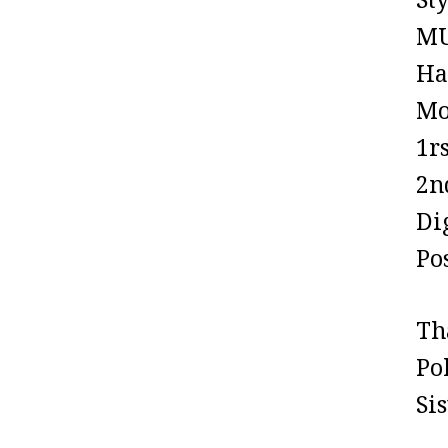
St
MU
Ha
Mo
1rs
2n
Dig
Po
Tha
Po
Sis