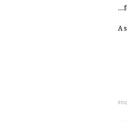
…f
A 
ÉTI