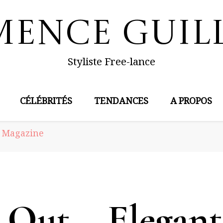
mence Guil
Styliste Free-lance
CÉLÉBRITÉS
TENDANCES
A PROPOS
t Magazine
 Out – Elegant