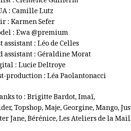
ylist : Clémence Guillerm
A : Camille Lutz
ir : Karmen Sefer
del : Ewa @premium
t assistant : Léo de Celles
d assistant : Géraldine Morat
ital : Lucie Deltroye
st-production : Léa Paolantonacci
nks to : Brigitte Bardot, Imaï
,
lder, Topshop, Maje, Georgine, Mango, Jus
ter Jane, Bérénice, Les Ateliers de la Mail