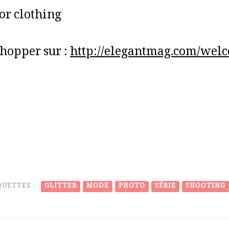
or clothing
shopper sur :
http://elegantmag.com/wel
QUETTES :
GLITTER
MODE
PHOTO
SÉRIE
SHOOTING