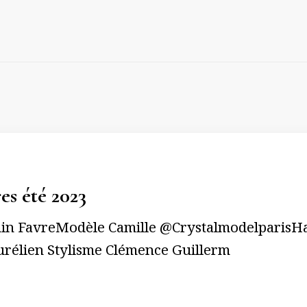
es été 2023
in FavreModèle Camille @CrystalmodelparisHa
rélien Stylisme Clémence Guillerm