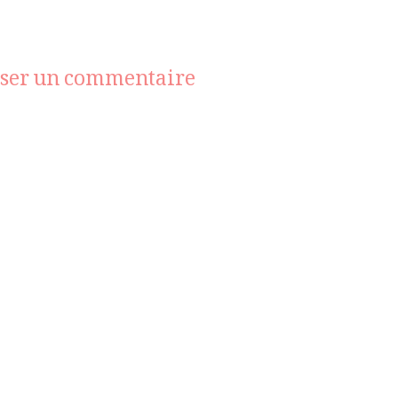
sur
sser un commentaire
courreges