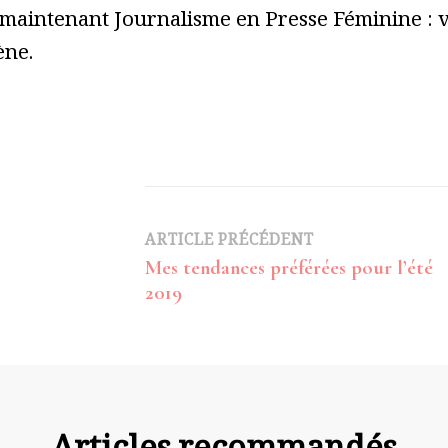
 maintenant Journalisme en Presse Féminine : vo
ène.
Navigation
ARTICLE PRÉCÉDENT
Mes tendances préférées pour l’été
d’article
2019