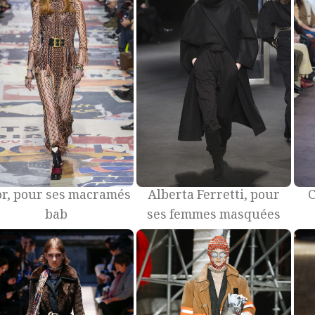
or, pour ses macramés
Alberta Ferretti, pour
C
bab
ses femmes masquées