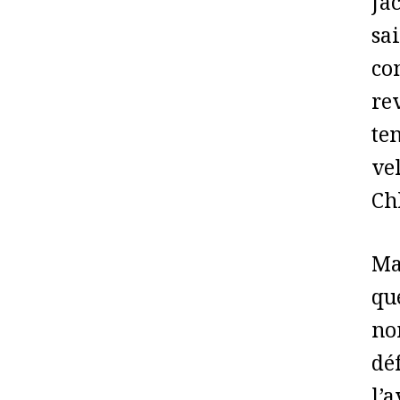
Jac
sa
co
rev
ten
ve
Ch
Mai
que
no
dé