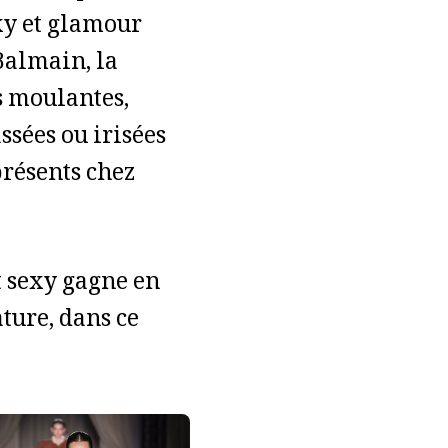
xy et glamour
Balmain, la
s moulantes,
ssées ou irisées
présents chez
t sexy gagne en
ature, dans ce