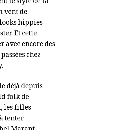
t le style de la
n vent de
 looks hippies
ter. Et cette
er avec encore des
s passées chez
.
lle déjà depuis
ld folk de
 les filles
à tenter