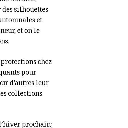
abel Marant,
 des silhouettes
 automnales et
eur, et on le
ns.
protections chez
quants pour
our d’autres leur
des collections
l’hiver prochain;