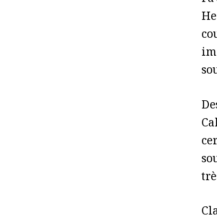
l’
He
co
im
so
De
Ca
cer
sou
tr
Cl