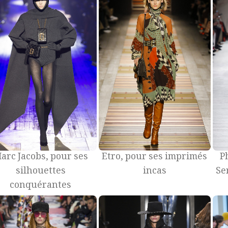
arc Jacobs, pour ses
Etro, pour ses imprimés
P
silhouettes
incas
Se
conquérantes