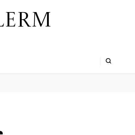
lerm
e