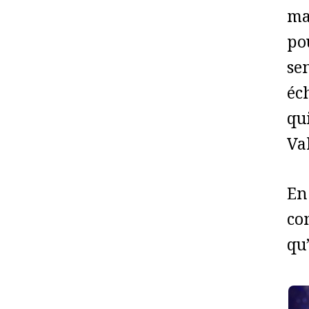
ma
po
se
éch
qu
Va
En
con
qu’