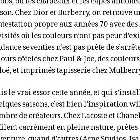
obs, où les chapeaux et les capes annoncen
ison. Chez Dior et Burberry, on retrouve u
ntestation propre aux années 70 avec des
isités où les couleurs n’ont pas peur d’exis
dance seventies n’est pas prête de s’arrêt
lours côtelés chez Paul & Joe, des couleur
loé, et imprimés tapisserie chez Mulberry
s le vrai essor cette année, et qui s’insta
lques saisons, c’est bien l’inspiration wi
mbre de créateurs. Chez Lacoste et Chanel,
filent carrément en pleine nature, prêtes 