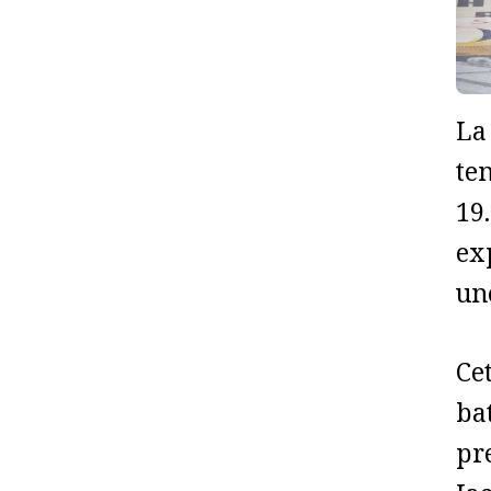
La
te
19.
ex
une
Ce
ba
pr