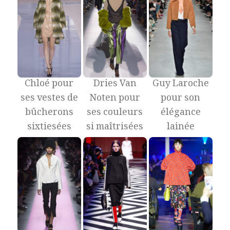
Chloé pour
Dries Van
Guy Laroche
ses vestes de
Noten pour
pour son
bûcherons
ses couleurs
élégance
sixtiesées
si maîtrisées
lainée