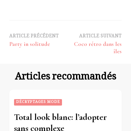
Navigation
ARTICLE PRÉCÉDENT
ARTICLE SUIVANT
Party in solitude
Coco rétro dans les
d’article
îles
Articles recommandés
DÉCRYPTAGES MODE
Total look blanc: l’adopter
sans complexe