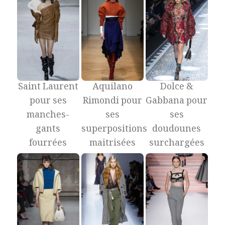
Saint Laurent
Aquilano
Dolce &
pour ses
Rimondi pour
Gabbana pour
manches-
ses
ses
gants
superpositions
doudounes
fourrées
maitrisées
surchargées