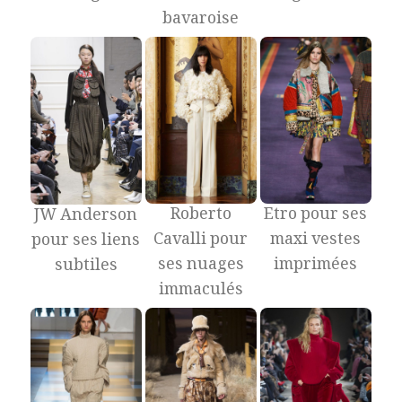
bavaroise
Roberto
Etro pour ses
JW Anderson
Cavalli pour
maxi vestes
pour ses liens
ses nuages
imprimées
subtiles
immaculés