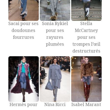
Sacai pour ses
Sonia Rykiel
Stella
doudounes
pour ses
McCartney
fourrures
rayures
pour ses
plumées
trompes l’œil
destructurés
Hermès pour
Nina Ricci
Isabel Marant