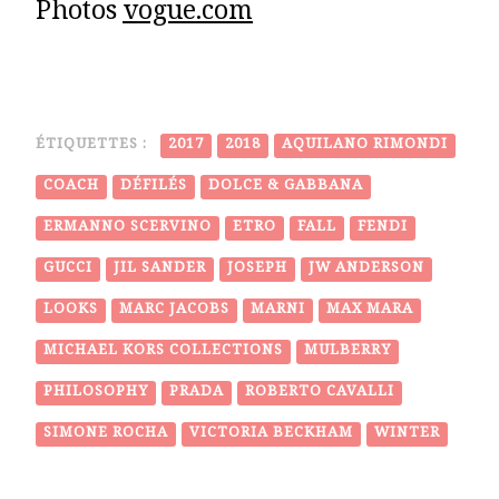
Photos
vogue.com
ÉTIQUETTES :
2017
2018
AQUILANO RIMONDI
COACH
DÉFILÉS
DOLCE & GABBANA
ERMANNO SCERVINO
ETRO
FALL
FENDI
GUCCI
JIL SANDER
JOSEPH
JW ANDERSON
LOOKS
MARC JACOBS
MARNI
MAX MARA
MICHAEL KORS COLLECTIONS
MULBERRY
PHILOSOPHY
PRADA
ROBERTO CAVALLI
SIMONE ROCHA
VICTORIA BECKHAM
WINTER