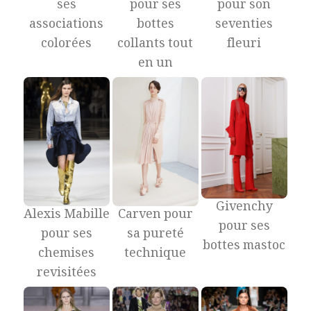
ses
pour ses
pour son
associations
bottes
seventies
colorées
collants tout
fleuri
en un
Givenchy
Alexis Mabille
Carven pour
pour ses
pour ses
sa pureté
bottes mastoc
chemises
technique
revisitées