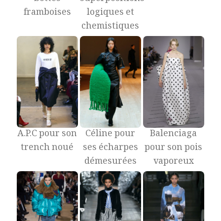
framboises
logiques et
chemistiques
A.P.C pour son
Céline pour
Balenciaga
trench noué
ses écharpes
pour son pois
démesurées
vaporeux