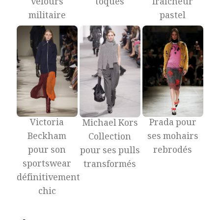
toques
velours
fraîcheur
militaire
pastel
Victoria
Prada pour
Michael Kors
Beckham
ses mohairs
Collection
pour son
rebrodés
pour ses pulls
sportswear
transformés
définitivement
chic