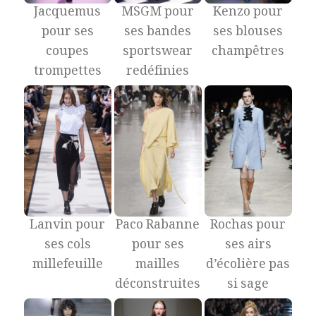
Jacquemus
MSGM pour
Kenzo pour
pour ses
ses bandes
ses blouses
coupes
sportswear
champêtres
trompettes
redéfinies
Lanvin pour
Paco Rabanne
Rochas pour
ses cols
pour ses
ses airs
millefeuille
mailles
d’écolière pas
déconstruites
si sage