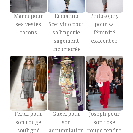
Marni pour
Ermanno
Philosophy
ses vestes
Scervino pour
pour sa
cocons
sa lingerie
féminité
sagement
exacerbée
incorporée
Gucci pour
Fendi pour
Joseph pour
son
son rouge
son rose
accumulation
souligné
rouge tendre